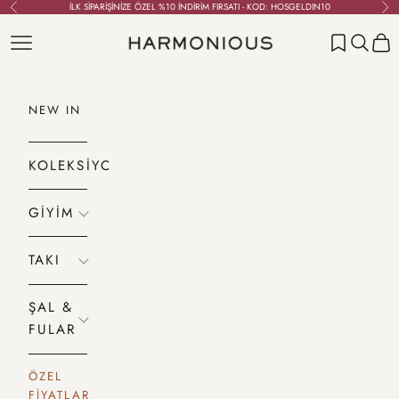
İçeriğe geç
İLK SİPARİŞİNİZE ÖZEL %10 İNDİRİM FIRSATI - KOD: HOSGELDIN10
Geri
İleri
Menü
Ara
Sepet
HARMONIOUS
NEW IN
KOLEKSİYONLAR
GİYİM
TAKI
ŞAL &
FULAR
ÖZEL
FİYATLAR