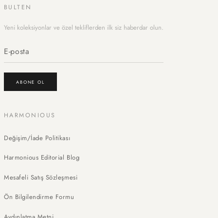
BULTEN
Yeni koleksiyonlar ve özel tekliflerden ilk siz haberdar olun.
ABONE OL
HARMONIOUS
Değişim/İade Politikası
Harmonious Editorial Blog
Mesafeli Satış Sözleşmesi
Ön Bilgilendirme Formu
Aydınlatma Metni