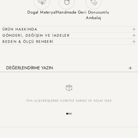
Dogal Materyal
Handmade
Geri Donusumlu
Ambalaj
ÜRÜN HAKKINDA
GÖNDERİ, DEĞİŞİM VE İADELER
BEDEN & ÖLÇÜ REHBERİ
DEĞERLENDİRME YAZIN
TÜM ALIŞVERİŞLERDE ÜCRETSİZ KARGO VE KOLAY İADE
1 ögesine git
2 ögesine git
3 ögesine git