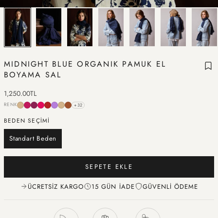
MIDNIGHT BLUE ORGANIK PAMUK EL
BOYAMA SAL
İndirimli fiyat
1,250.00TL
RENK
+32
BEDEN SEÇİMİ
Standart Beden
SEPETE EKLE
ÜCRETSIZ KARGO
15 GÜN İADE
GÜVENLI ÖDEME