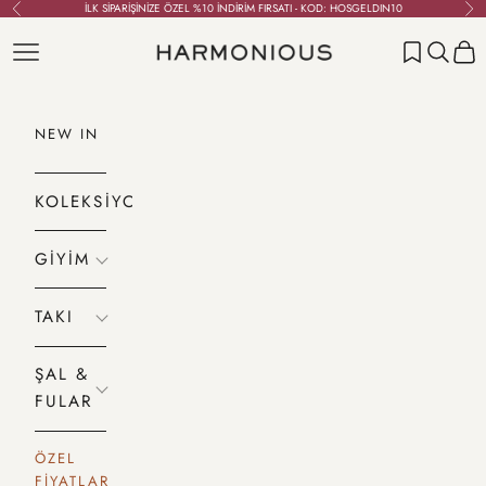
İçeriğe geç
İLK SİPARİŞİNİZE ÖZEL %10 İNDİRİM FIRSATI - KOD: HOSGELDIN10
Geri
İleri
Menü
Ara
Sepet
HARMONIOUS
NEW IN
KOLEKSİYONLAR
GİYİM
TAKI
ŞAL &
FULAR
ÖZEL
FİYATLAR