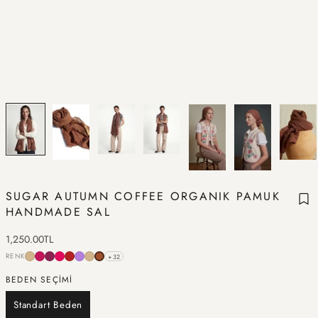
SUGAR AUTUMN COFFEE ORGANIK PAMUK
HANDMADE SAL
İndirimli fiyat
1,250.00TL
RENK
+32
BEDEN SEÇİMİ
Standart Beden