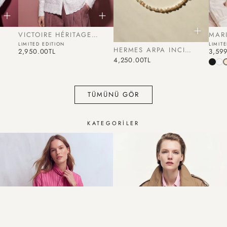
VICTOIRE HÉRITAGE
MARI
1935'S GOMLEK
FIRF
LIMITED EDITION
LIMIT
HERMES ARPA INCI
İNDIRIMLI FIYAT
İNDIR
2,950.00TL
3,59
BEIG
KOLYE
İNDIRIMLI FIYAT
4,250.00TL
TÜMÜNÜ GÖR
KATEGORİLER