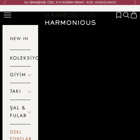
İçeriğe geç
İLK SİPARİŞİNİZE ÖZEL %10 İNDİRİM FIRSATI - KOD: HOSGELDIN10
Geri
İleri
Menü
Ara
Sepet
HARMONIOUS
NEW IN
KOLEKSİYONLAR
GİYİM
TAKI
ŞAL &
FULAR
ÖZEL
FİYATLAR