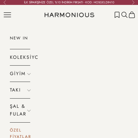
İçeriğe geç
İLK SİPARİŞİNİZE ÖZEL %10 İNDİRİM FIRSATI - KOD: HOSGELDIN10
Geri
İleri
Menü
Ara
Sepet
HARMONIOUS
NEW IN
KOLEKSİYONLAR
GİYİM
TAKI
ŞAL &
FULAR
ÖZEL
FİYATLAR