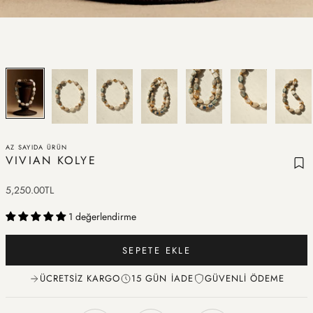
AZ SAYIDA ÜRÜN
VIVIAN KOLYE
İndirimli fiyat
5,250.00TL
1 değerlendirme
SEPETE EKLE
ÜCRETSIZ KARGO
15 GÜN İADE
GÜVENLI ÖDEME