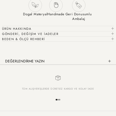
Dogal Materyal
Handmade
Geri Donusumlu
Ambalaj
ÜRÜN HAKKINDA
GÖNDERİ, DEĞİŞİM VE İADELER
BEDEN & ÖLÇÜ REHBERİ
DEĞERLENDİRME YAZIN
TÜM ALIŞVERİŞLERDE ÜCRETSİZ KARGO VE KOLAY İADE
1 ögesine git
2 ögesine git
3 ögesine git